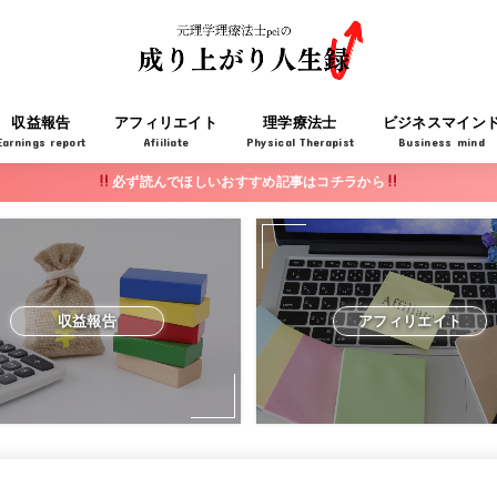
収益報告
アフィリエイト
理学療法士
ビジネスマイン
Earnings report
Afiiliate
Physical Therapist
Business mind
必ず読んでほしいおすすめ記事はコチラから
収益報告
アフィリエイト