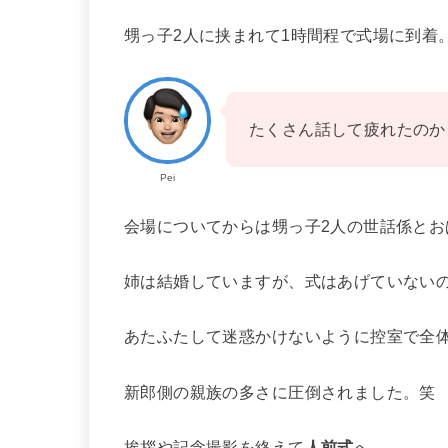
甥っ子2人に挟まれて1時間程で式場に到着
たくさん話して疲れたのか
Pei
会場についてからは甥っ子2人の世話係と
姉は結婚していますが、式はあげていない
あたふたして迷惑かけないように控室で全
新郎側の親族の多さに圧倒されました。笑
挨拶や記念撮影を終えて
人前式
へ。