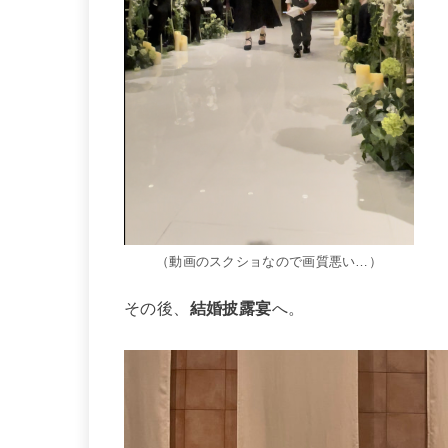
（動画のスクショなので画質悪い…）
その後、
結婚披露宴
へ。