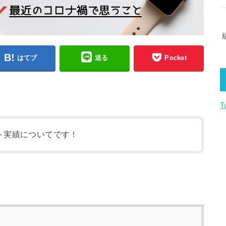
はてブ
送る
Pocket
T
ト実績についてです！